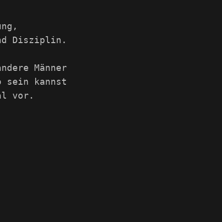
ung,
nd Disziplin.
andere Männer
o sein kannst
al vor.